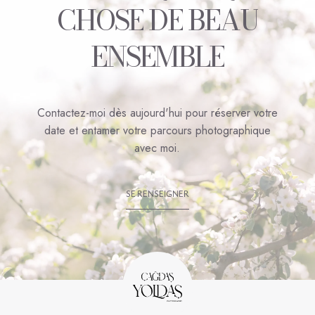
C
H
O
S
E
D
E
B
E
A
U
E
N
S
E
M
B
L
E
C
o
n
t
a
c
t
e
z
-
m
o
i
d
è
s
a
u
j
o
u
r
d
'
h
u
i
p
o
u
r
r
é
s
e
r
v
e
r
v
o
t
r
e
d
a
t
e
e
t
e
n
t
a
m
e
r
v
o
t
r
e
p
a
r
c
o
u
r
s
p
h
o
t
o
g
r
a
p
h
i
q
u
e
a
v
e
c
m
o
i
.
S
E
R
E
N
S
E
I
G
N
E
R