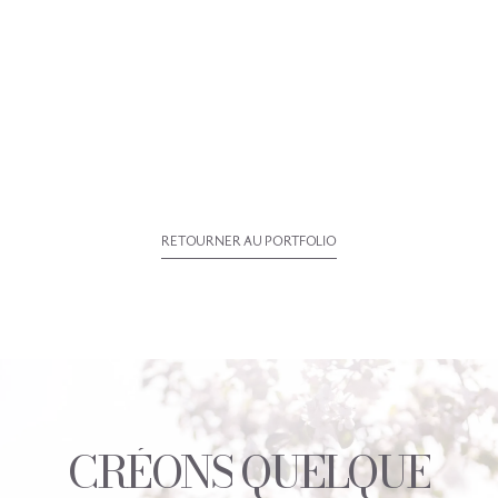
RETOURNER AU PORTFOLIO
C
R
É
O
N
S
Q
U
E
L
Q
U
E