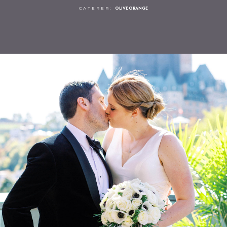
O
L
I
V
E
O
R
A
N
G
E
C
A
T
E
R
E
R
: