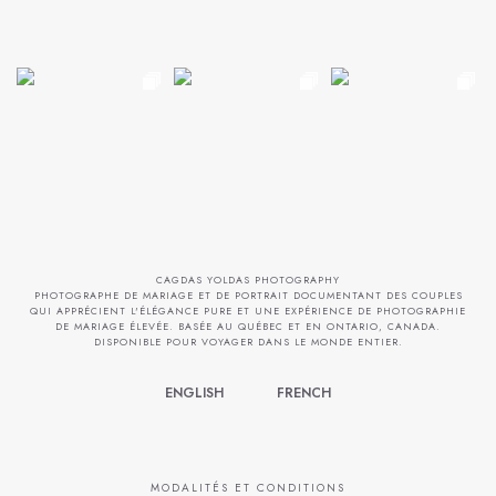
CAGDAS YOLDAS PHOTOGRAPHY
PHOTOGRAPHE DE MARIAGE ET DE PORTRAIT DOCUMENTANT DES COUPLES
QUI APPRÉCIENT L'ÉLÉGANCE PURE ET UNE EXPÉRIENCE DE PHOTOGRAPHIE
DE MARIAGE ÉLEVÉE. BASÉE AU QUÉBEC ET EN ONTARIO, CANADA.
DISPONIBLE POUR VOYAGER DANS LE MONDE ENTIER.
ENGLISH
FRENCH
MODALITÉS ET CONDITIONS